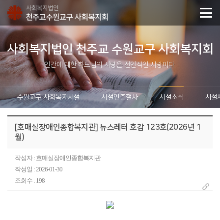
사회복지법인 천주교 수원교구 사회복지회
인간에 대한 하느님의 사랑은 전인적인 사랑이다.
수원교구 사회복지시설
시설인준절차
시설소식
시설
[호매실장애인종합복지관] 뉴스레터 호감 123호(2026년 1
월)
작성자 : 호매실장애인종합복지관
작성일 : 2026-01-30
조회수 : 198